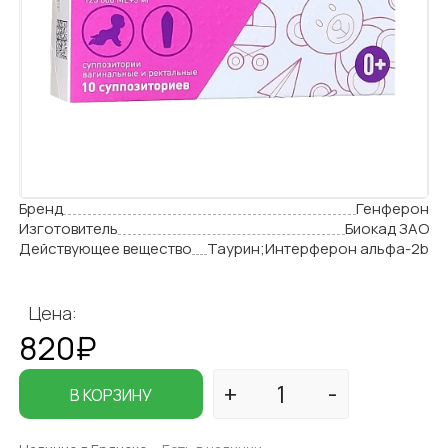
Бренд
Генферон
Изготовитель
Биокад ЗАО
Действующее вещество
Таурин;Интерферон альфа-2b
Цена:
820₽
В КОРЗИНУ