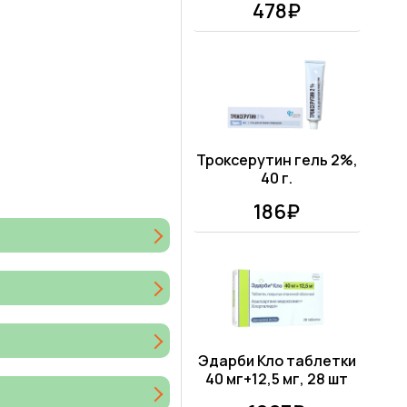
478₽
Троксерутин гель 2%,
40 г.
186₽
Эдарби Кло таблетки
40 мг+12,5 мг, 28 шт