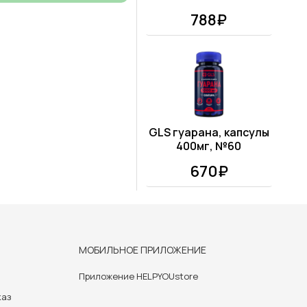
788₽
GLS гуарана, капсулы
400мг, №60
670₽
МОБИЛЬНОЕ ПРИЛОЖЕНИЕ
Приложение HELPYOUstore
каз