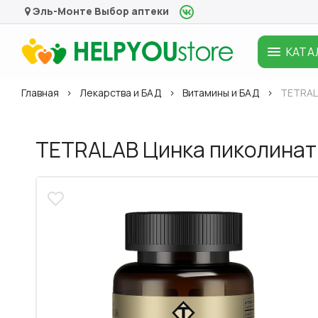
Эль-Монте
Выбор аптеки
КАТА
Главная
Лекарства и БАД
Витамины и БАД
TETRALA
TETRALAB Цинка пиколинат 