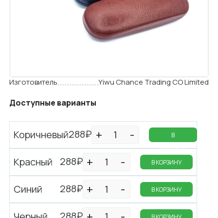
Изготовитель
Yiwu Chance Trading CO Limited
Доступные варианты
288₽
Коричневый
В
КОРЗИНУ
288₽
Красный
В КОРЗИНУ
288₽
Синий
В КОРЗИНУ
288₽
Черный
В КОРЗИНУ