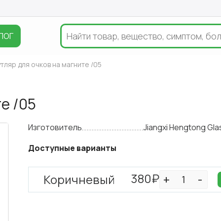
ЛОГ
тляр для очков на магните /05
е /05
Изготовитель
Jiangxi Hengtong Gla
Доступные варианты
380₽
Коричневый