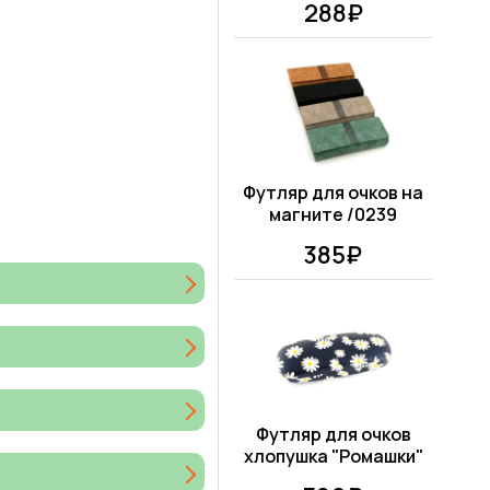
288₽
Футляр для очков на
магните /0239
385₽
Футляр для очков
хлопушка "Ромашки"