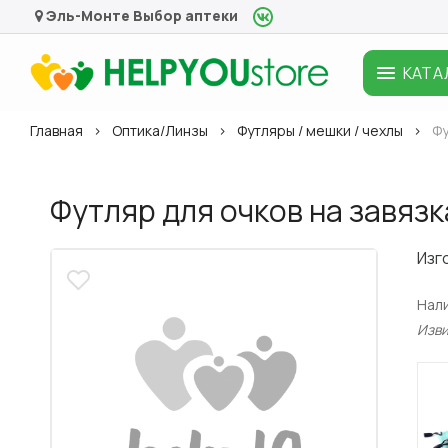
Эль-Монте
Выбор аптеки
КАТА
Главная
Оптика/Линзы
Футляры / мешки / чехлы
Фу
Футляр для очков на завязк
Изг
Нал
Изв