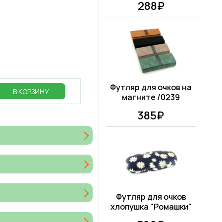
288₽
Футляр для очков на
В КОРЗИНУ
магните /0239
385₽
Футляр для очков
хлопушка "Ромашки"