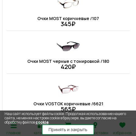
Очки MOST коричневые /107
345₽
Очки MOST черные с тонировкой /180
420₽
Очки VOSTOK коричневые /6621
565₽
Наш сайт использует файлы cookie. Продолжая использование нашего
сайта, не меняя настроек cookie в браузере, вы даете согласие на
обработку файлов
cookie
.
Принять и закрыть
главное
каталог
корзина
адрес доставки
избранное