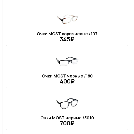
Очки MOST коричневые /107
345₽
Очки MOST черные /180
400₽
Очки MOST черные /3010
700₽