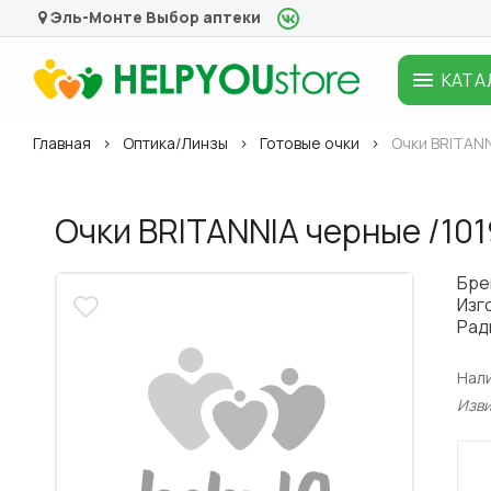
Эль-Монте
Выбор аптеки
КАТА
Главная
Оптика/Линзы
Готовые очки
Очки BRITANN
Очки BRITANNIA черные /101
Бре
Изг
Рад
Нал
Изв