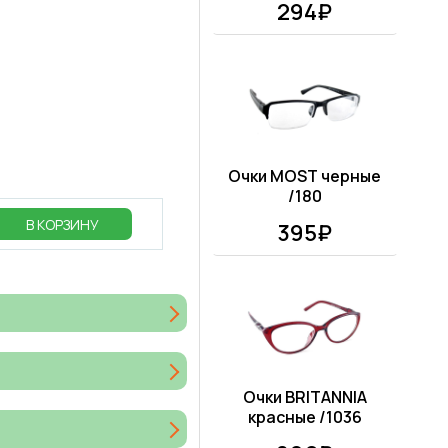
294₽
Очки MOST черные
/180
В КОРЗИНУ
395₽
Очки BRITANNIA
красные /1036