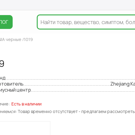
ЛОГ
IA черные /1019
9
нд
отовитель
Zhejiang K
иусный центр
ичие:
Есть в наличии
иняемся:
Товар временно отсутствует - предлагаем рассмотреть