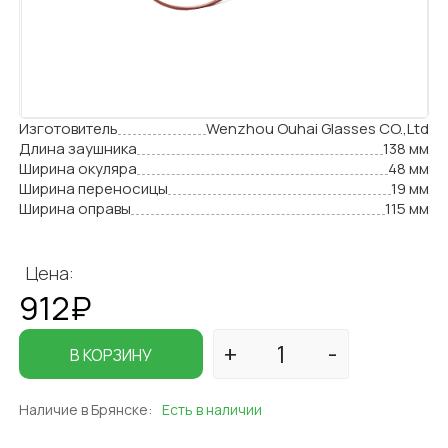
Изготовитель
Wenzhou Ouhai Glasses CO.,Ltd
Длина заушника
138 мм
Ширина окуляра
48 мм
Ширина переносицы
19 мм
Ширина оправы
115 мм
Цена:
912₽
В КОРЗИНУ
Наличие в Брянске:
Есть в наличии