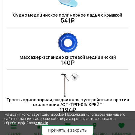
Судно медицинское полимерное ладья с крышкой
541₽
Массажер-эспандер кистевой медицинский
140₽
Трость одноопорная,раздвижная с устройством против
скольжения /СТ-ТРП-03/ КРЕЙТ
1194₽
Наш сайт использует файлы cookie. Продолжая использование нашего
сайта, не меняя настроек cookie в браузере, вы даете согласие на
обработку файлов
cookie
.
Принять и закрыть
главное
каталог
корзина
адрес доставки
избранное