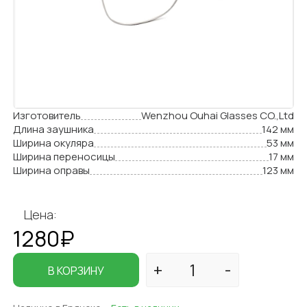
Изготовитель
Wenzhou Ouhai Glasses CO.,Ltd
Длина заушника
142 мм
Ширина окуляра
53 мм
Ширина переносицы
17 мм
Ширина оправы
123 мм
Цена:
1280₽
В КОРЗИНУ