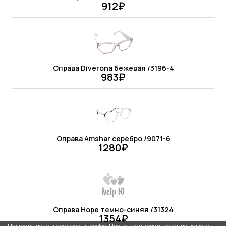
912₽
Оправа Diverona бежевая /3196-4
983₽
Оправа Amshar серебро /9071-6
1280₽
Оправа Hope темно-синяя /31324
1354₽