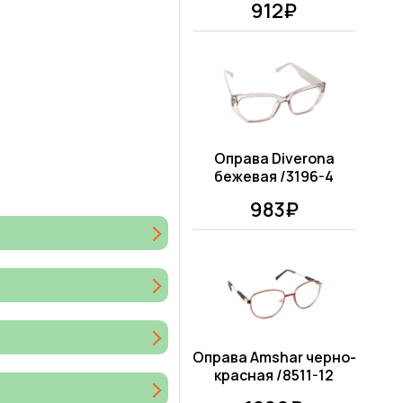
912₽
Оправа Diverona
бежевая /3196-4
983₽
Оправа Amshar черно-
красная /8511-12