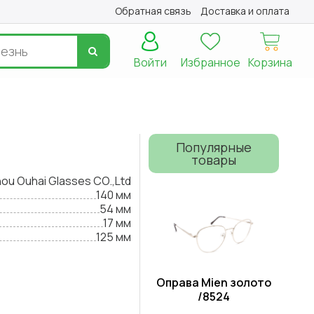
Обратная связь
Доставка и оплата
Войти
Избранное
Корзина
Популярные
товары
u Ouhai Glasses CO.,Ltd
140 мм
54 мм
17 мм
125 мм
Оправа Mien золото
/8524