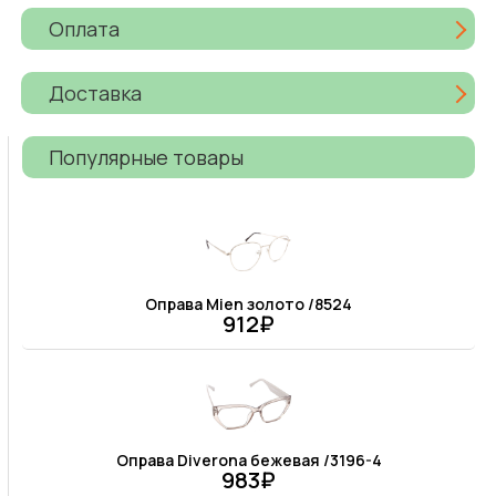
Оплата
Доставка
Популярные товары
Оправа Mien золото /8524
912₽
Оправа Diverona бежевая /3196-4
983₽