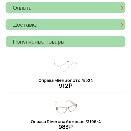
Оплата
Доставка
Популярные товары
Оправа Mien золото /8524
912₽
Оправа Diverona бежевая /3196-4
983₽