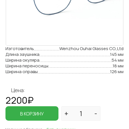
Изготовитель
Wenzhou Ouhai Glasses CO.,Ltd
Длина заушника
145 мм
Ширина окуляра
54 мм
Ширина переносицы
18 мм
Ширина оправы
126 мм
Цена:
2200₽
В КОРЗИНУ