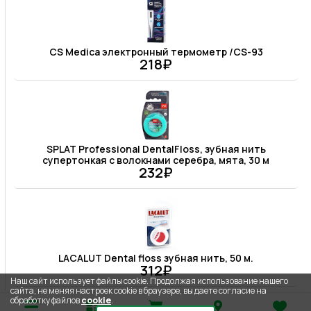
CS Medica электронный термометр /CS-93
218₽
SPLAT Professional DentalFloss, зубная нить
супертонкая c волокнами серебра, мята, 30 м
232₽
LACALUT Dental floss зубная нить, 50 м.
312₽
Наш сайт использует файлы cookie. Продолжая использование нашего
сайта, не меняя настроек cookie в браузере, вы даете согласие на
обработку файлов
cookie
.