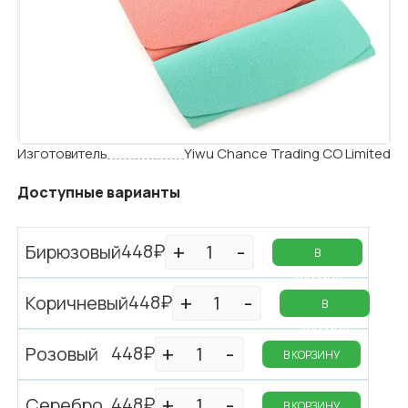
Изготовитель
Yiwu Chance Trading CO Limited
Доступные варианты
448₽
Бирюзовый
В
КОРЗИНУ
448₽
Коричневый
В
КОРЗИНУ
448₽
Розовый
В КОРЗИНУ
448₽
Серебро
В КОРЗИНУ