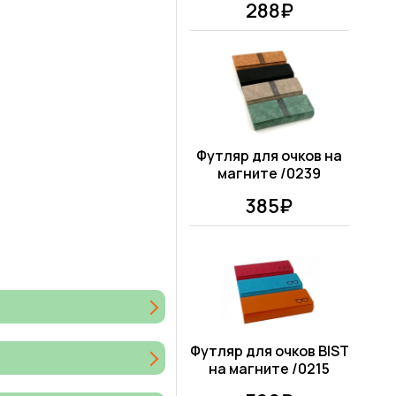
288₽
Футляр для очков на
магните /0239
385₽
Футляр для очков BIST
на магните /0215