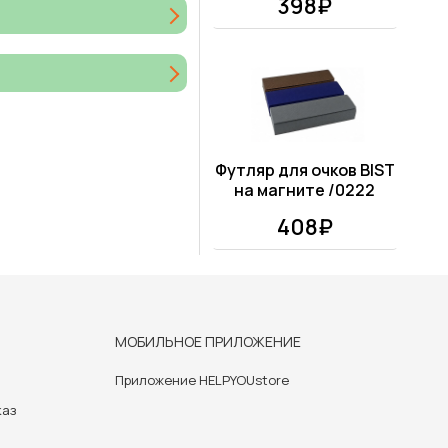
398₽
Футляр для очков BIST
на магните /0222
408₽
МОБИЛЬНОЕ ПРИЛОЖЕНИЕ
Приложение HELPYOUstore
каз